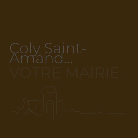
Coly Saint-
Amand…
VOTRE MAIRIE