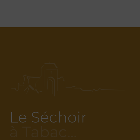
Le Séchoir
à Tabac…