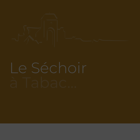
Le Séchoir
à Tabac…