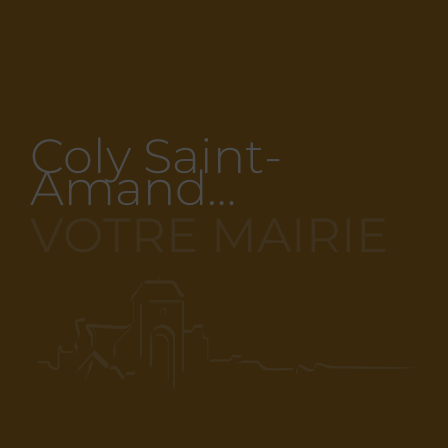
Coly Saint-
Amand…
VOTRE MAIRIE