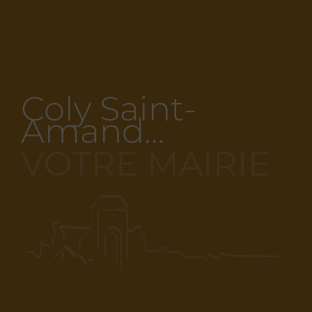
Coly Saint-
Amand…
VOTRE MAIRIE