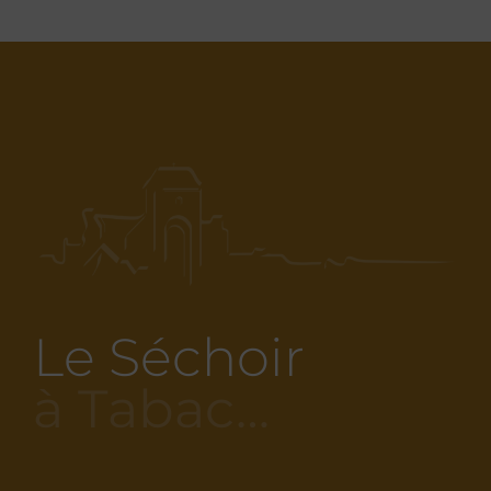
Le Séchoir
à Tabac…