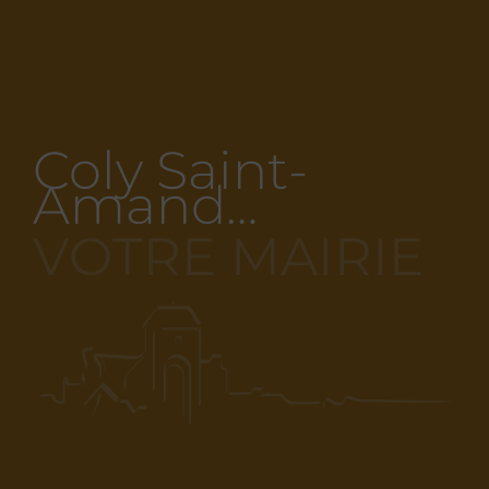
Coly Saint-
Amand…
VOTRE MAIRIE