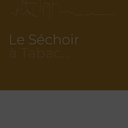
Le Séchoir
à Tabac…