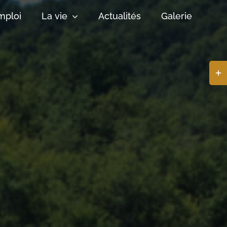
mploi
La vie
Actualités
Galerie
Basc
de
la
zone
de
la
barr
coul