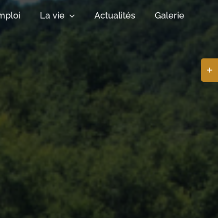
mploi
La vie
Actualités
Galerie
Basc
de
la
zone
de
la
barr
coul