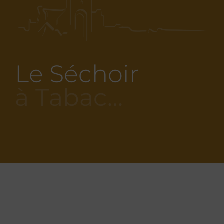
Le Séchoir
à Tabac…