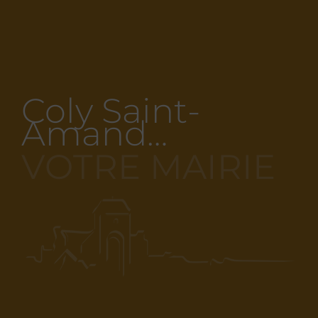
Coly Saint-
Amand…
VOTRE MAIRIE