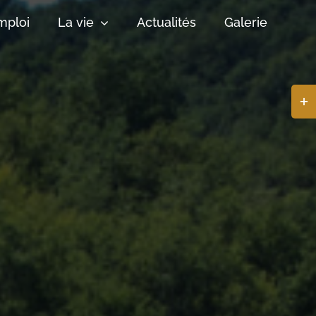
mploi
La vie
Actualités
Galerie
Basc
de
la
zone
de
la
barr
coul