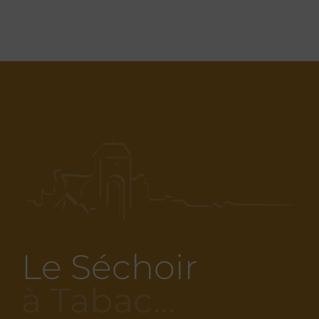
Le Séchoir
à Tabac…