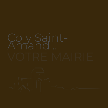
Coly Saint-
Amand…
VOTRE MAIRIE