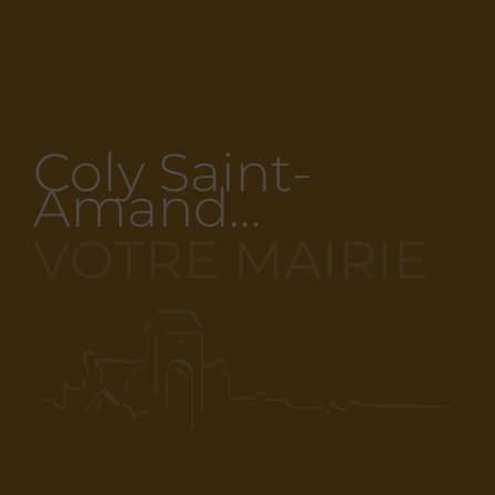
Coly Saint-
Amand…
VOTRE MAIRIE