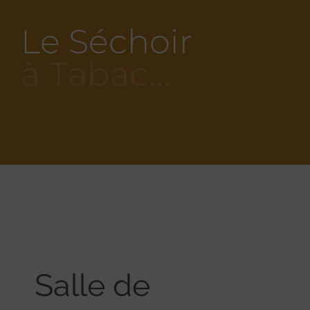
Le Séchoir
à Tabac…
Salle de