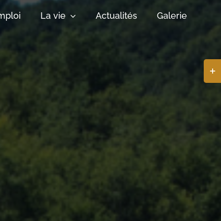
mploi
La vie
Actualités
Galerie
Basc
de
la
zone
de
la
barr
coul