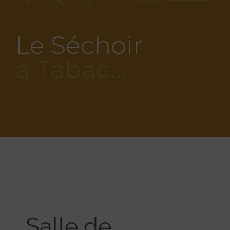
Le Séchoir
à Tabac…
Salle de