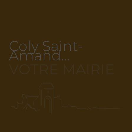
Coly Saint-
Amand…
VOTRE MAIRIE