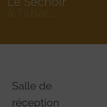
Le Séchoir
à Tabac…
Salle de
réception