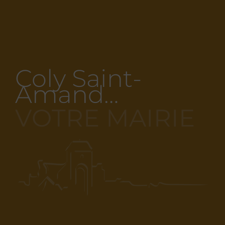
Coly Saint-
Amand…
VOTRE MAIRIE