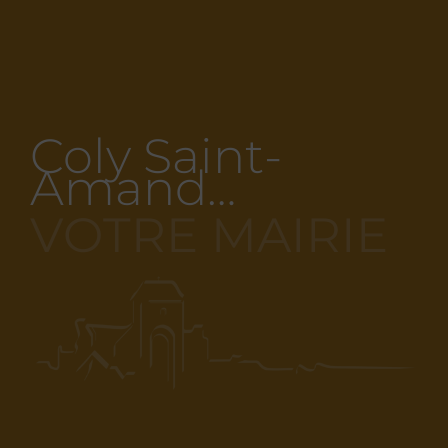
Coly Saint-
Amand…
VOTRE MAIRIE