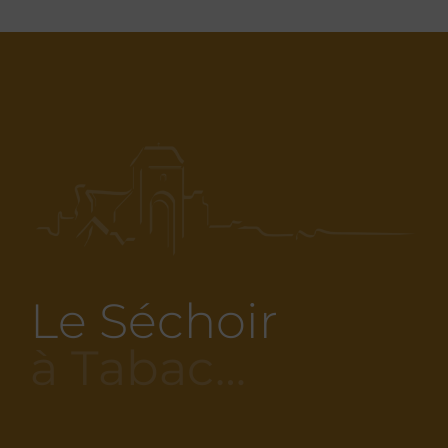
Le Séchoir
à Tabac…