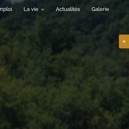
mploi
La vie
Actualités
Galerie
Basc
de
la
zone
de
la
barr
coul