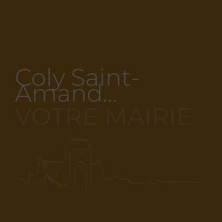
Coly Saint-
Amand…
VOTRE MAIRIE