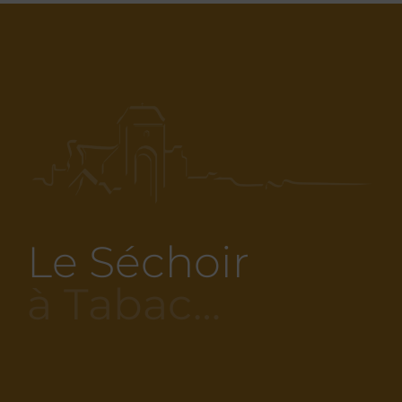
Le Séchoir
à Tabac…