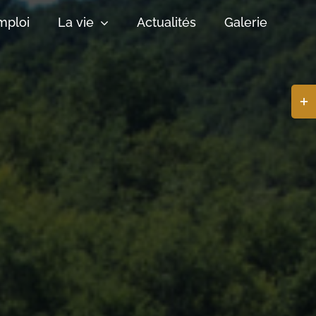
mploi
La vie
Actualités
Galerie
Basc
de
la
zone
de
la
barr
coul