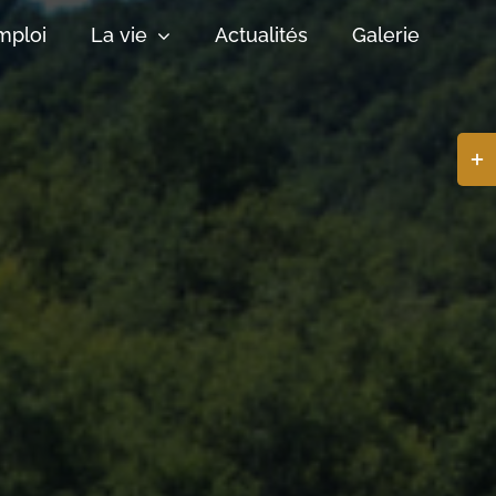
mploi
La vie
Actualités
Galerie
Basc
de
la
zone
de
la
barr
coul