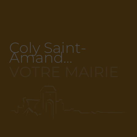
Coly Saint-
Amand…
VOTRE MAIRIE