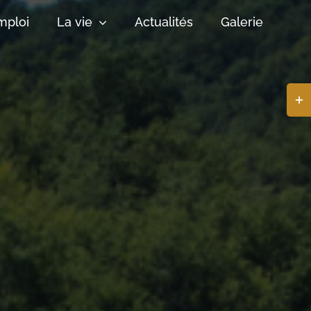
mploi
La vie
Actualités
Galerie
Basc
de
la
zone
de
la
barr
coul