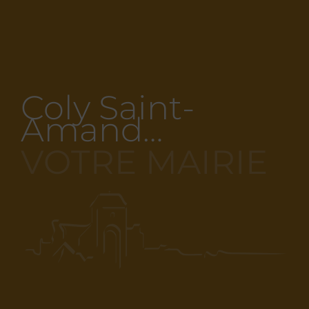
Coly Saint-
Amand…
VOTRE MAIRIE