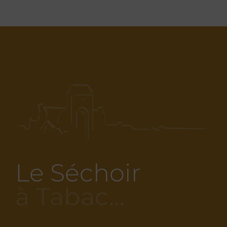
Le Séchoir
à Tabac…