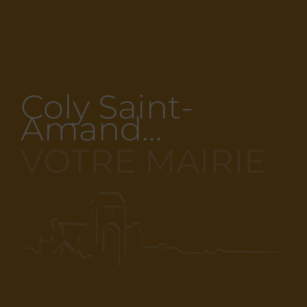
Coly Saint-
Amand…
VOTRE MAIRIE