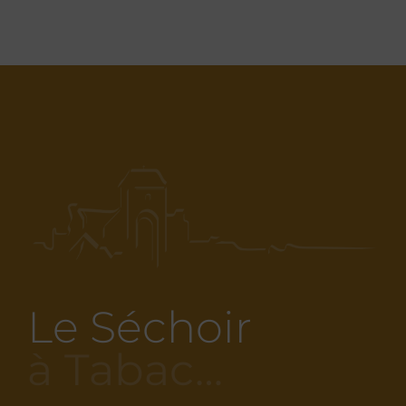
Le Séchoir
à Tabac…