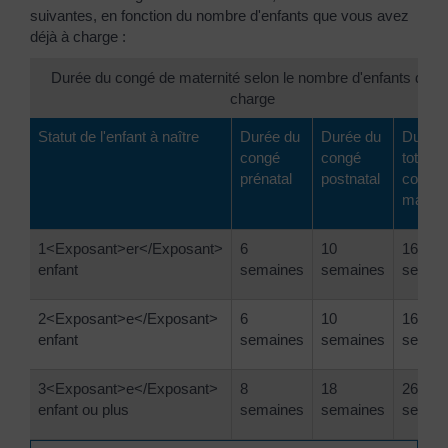
suivantes, en fonction du nombre d'enfants que vous avez
déjà à charge :
Durée du congé de maternité selon le nombre d'enfants déjà 
charge
Statut de l'enfant à naître
Durée du
Durée du
Durée
congé
congé
totale 
prénatal
postnatal
congé 
matern
1<Exposant>er</Exposant>
6
10
16
enfant
semaines
semaines
semai
2<Exposant>e</Exposant>
6
10
16
enfant
semaines
semaines
semai
3<Exposant>e</Exposant>
8
18
26
enfant ou plus
semaines
semaines
semai