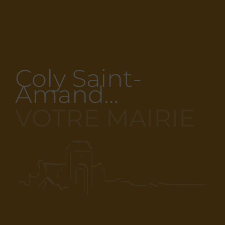
Coly Saint-
Amand…
VOTRE MAIRIE