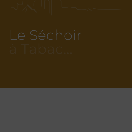
Le Séchoir
à Tabac…