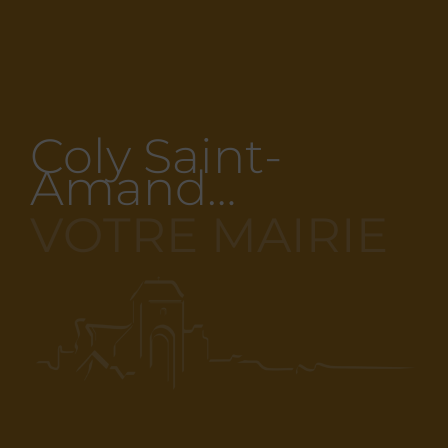
Coly Saint-
Amand…
VOTRE MAIRIE