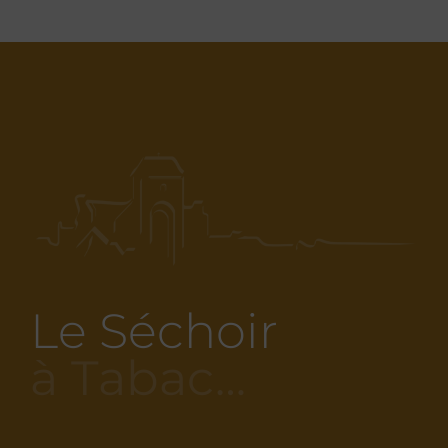
Le Séchoir
à Tabac…