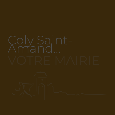
Coly Saint-
Amand…
VOTRE MAIRIE