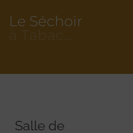
Le Séchoir
à Tabac…
Salle de