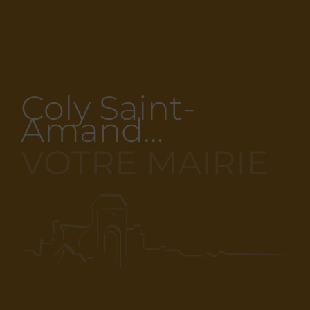
Coly Saint-
Amand…
VOTRE MAIRIE