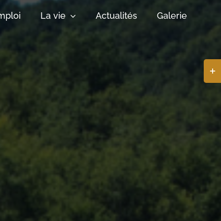
mploi
La vie
Actualités
Galerie
Basc
de
la
zone
de
la
barr
coul