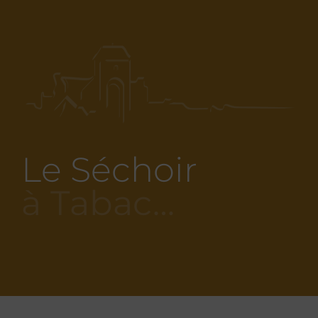
Le Séchoir
à Tabac…