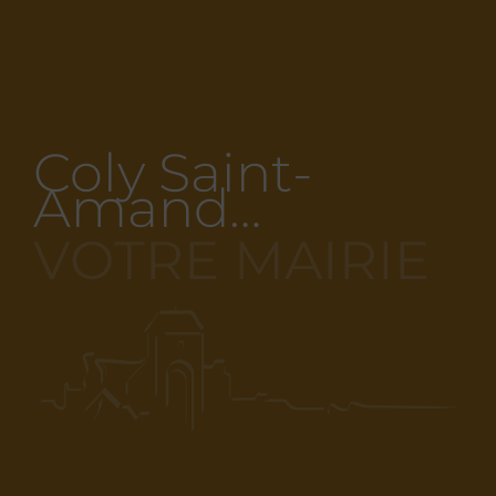
Coly Saint-
Amand…
VOTRE MAIRIE