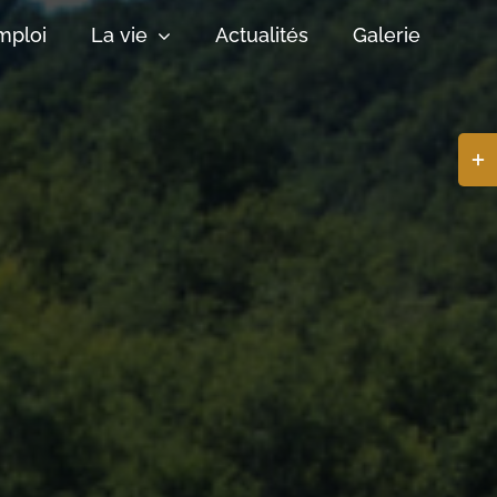
mploi
La vie
Actualités
Galerie
Basc
de
la
zone
de
la
barr
coul