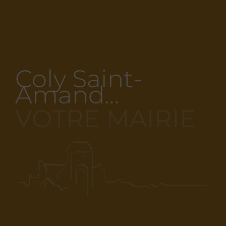
Coly Saint-
Amand…
VOTRE MAIRIE