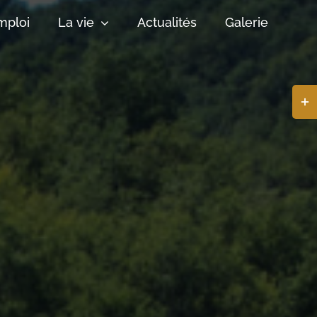
mploi
La vie
Actualités
Galerie
Basc
de
la
zone
de
la
barr
coul