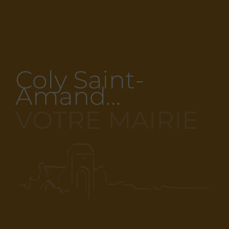
Coly Saint-
Amand…
VOTRE MAIRIE