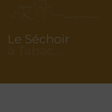
Le Séchoir
à Tabac…