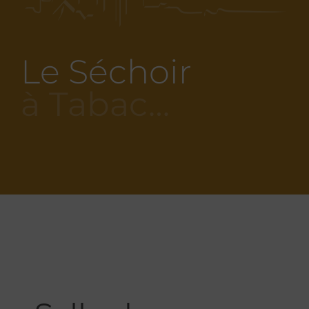
Le Séchoir
à Tabac…