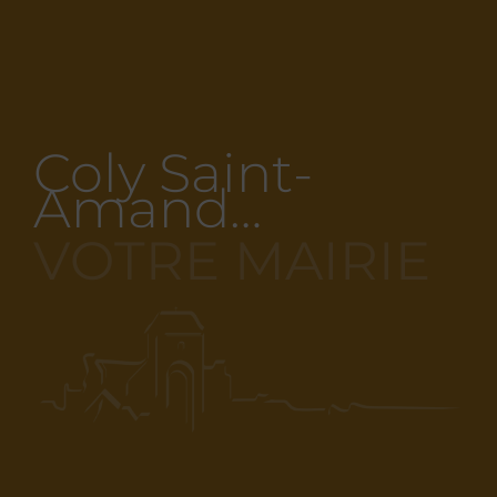
Coly Saint-
Amand…
VOTRE MAIRIE