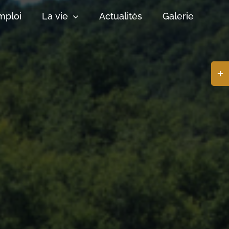
mploi
La vie
Actualités
Galerie
Basc
de
la
zone
de
la
barr
coul