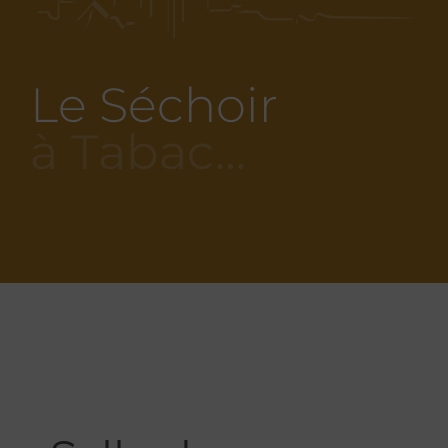
Le Séchoir
à Tabac…