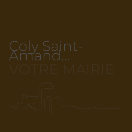
Coly Saint-
Amand…
VOTRE MAIRIE