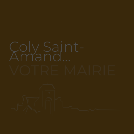
Coly Saint-
Amand…
VOTRE MAIRIE