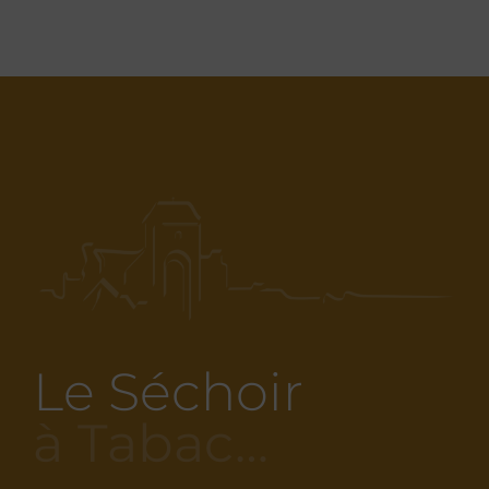
Le Séchoir
à Tabac…