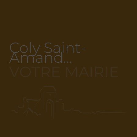
Coly Saint-
Amand…
VOTRE MAIRIE