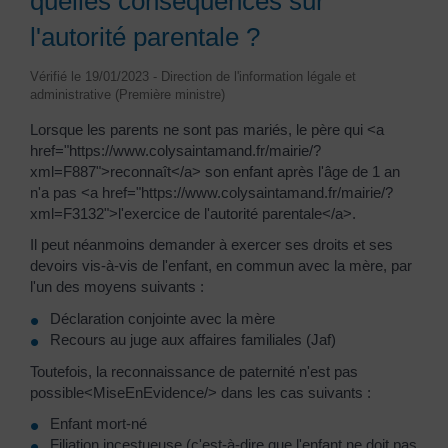
quelles conséquences sur
l'autorité parentale ?
Vérifié le 19/01/2023 - Direction de l'information légale et
administrative (Première ministre)
Lorsque les parents ne sont pas mariés, le père qui <a
href="https://www.colysaintamand.fr/mairie/?
xml=F887">reconnaît</a> son enfant après l'âge de 1 an
n'a pas <a href="https://www.colysaintamand.fr/mairie/?
xml=F3132">l'exercice de l'autorité parentale</a>.
Il peut néanmoins demander à exercer ses droits et ses
devoirs vis-à-vis de l'enfant, en commun avec la mère, par
l'un des moyens suivants :
Déclaration conjointe avec la mère
Recours au juge aux affaires familiales (Jaf)
Toutefois, la reconnaissance de paternité n'est pas
possible<MiseEnEvidence/> dans les cas suivants :
Enfant mort-né
Filiation incestueuse (c'est-à-dire que l'enfant ne doit pas