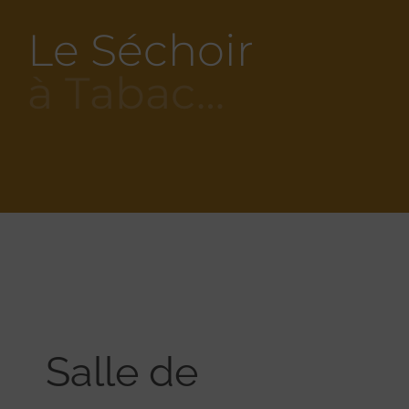
Le Séchoir
à Tabac…
Salle de