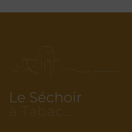
Le Séchoir
à Tabac…