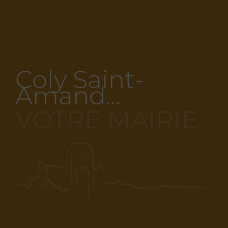
Coly Saint-
Amand…
VOTRE MAIRIE