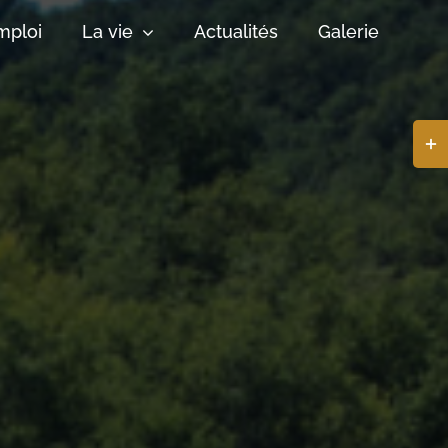
mploi
La vie
Actualités
Galerie
Basc
de
la
zone
de
la
barr
coul