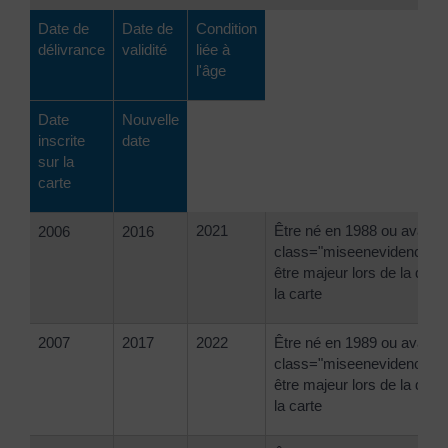
Date de
Date de
Condition
délivrance
validité
liée à
l'âge
Date
Nouvelle
inscrite
date
sur la
carte
2021
Être né en 1988 ou avant 
2006
2016
class="miseenevidence">
être majeur lors de la déli
la carte
2007
2017
2022
Être né en 1989 ou avant 
class="miseenevidence">
être majeur lors de la déli
la carte