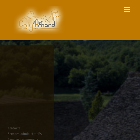
Passer
au
contenu
Contacts
Services administratifs
Services communaux