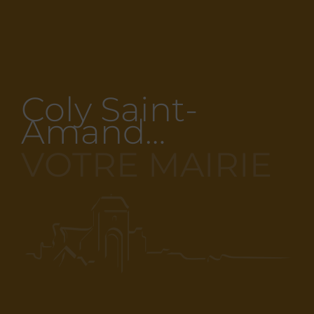
Coly Saint-
Amand…
VOTRE MAIRIE