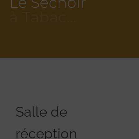
Le Séchoir
à Tabac…
Salle de
réception