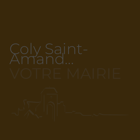
Coly Saint-
Amand…
VOTRE MAIRIE