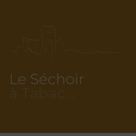
Le Séchoir
à Tabac…