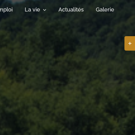
mploi
La vie
Actualités
Galerie
Basc
de
la
zone
de
la
barr
coul