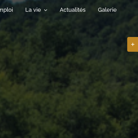
mploi
La vie
Actualités
Galerie
Basc
de
la
zone
de
la
barr
coul