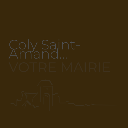
Coly Saint-
Amand…
VOTRE MAIRIE