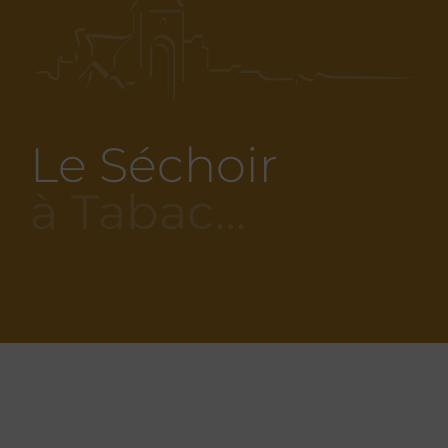
Le Séchoir
à Tabac…