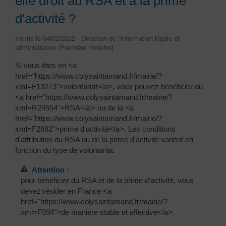
elle droit au RSA et à la prime
d'activité ?
Vérifié le 04/02/2022 - Direction de l'information légale et
administrative (Première ministre)
Si vous êtes en <a
href="https://www.colysaintamand.fr/mairie/?
xml=F13273">volontariat</a>, vous pouvez bénéficier du
<a href="https://www.colysaintamand.fr/mairie/?
xml=R24554">RSA</a> ou de la <a
href="https://www.colysaintamand.fr/mairie/?
xml=F2882">prime d'activité</a>. Les conditions
d'attribution du RSA ou de la prime d'activité varient en
fonction du type de volontariat.
Attention :
pour bénéficier du RSA et de la prime d'activité, vous
devez résider en France <a
href="https://www.colysaintamand.fr/mairie/?
xml=F994">de manière stable et effective</a>.