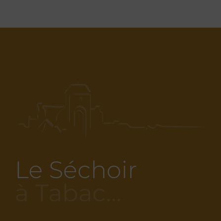
Le Séchoir
à Tabac…