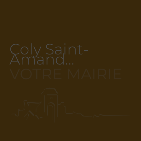
Coly Saint-
Amand…
VOTRE MAIRIE