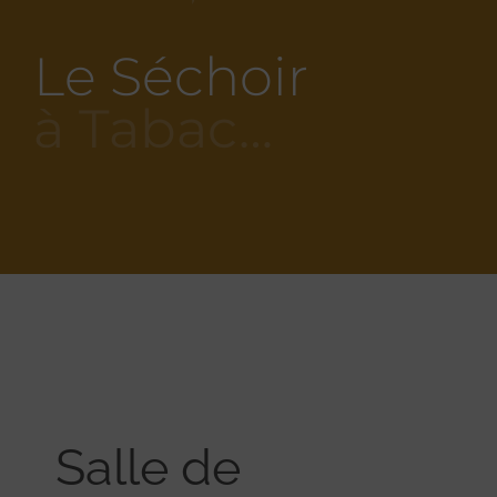
Le Séchoir
à Tabac…
Salle de