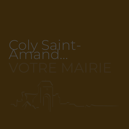
Coly Saint-
Amand…
VOTRE MAIRIE