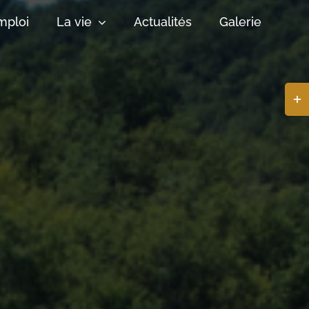
mploi
La vie
Actualités
Galerie
Basc
de
la
zone
de
la
barr
coul