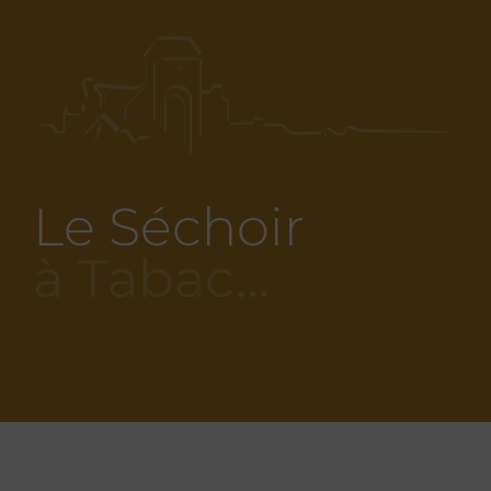
Le Séchoir
à Tabac…