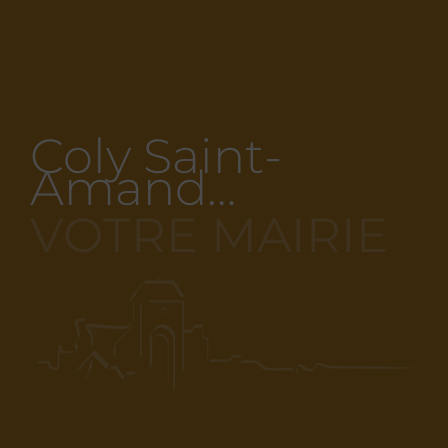
Coly Saint-
Amand…
VOTRE MAIRIE